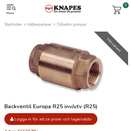
0
Meny
Startsidan
Vattenpumpar
Tillbehör pumpar
Välj variant
Backventil Europa R25 inv/utv (R25)
Logga in för att se priser och lagersaldo