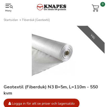
0
Meny
Startsidan
Fiberduk (Geotextil)
Välj
Geotextil (Fiberduk) N3 B=5m, L=110m - 550
kvm
Logga in för att se priser och lagersaldo