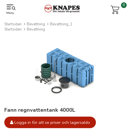
0
Meny
Startsidan
Bevattning
Bevattning_1
Startsidan
Bevattning
Fann regnvattentank 4000L
Logga in för att se priser och lagersaldo