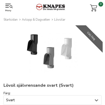
0
Meny
Startsidan
Avlopp & Dagvatten
Lövsilar
Välj färg
Lövsil självrensande svart (Svart)
Färg: