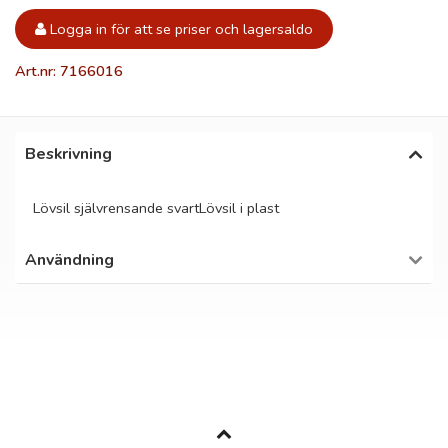
Logga in för att se priser och lagersaldo
Art.nr: 7166016
Beskrivning
Lövsil självrensande svartLövsil i plast
Användning