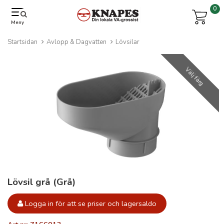
0
Meny
Startsidan
Avlopp & Dagvatten
Lövsilar
Välj färg
Lövsil grå (Grå)
Logga in för att se priser och lagersaldo