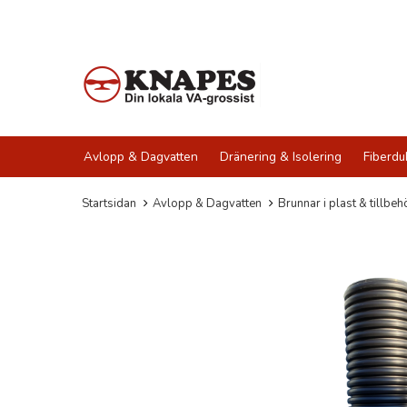
Avlopp & Dagvatten
Dränering & Isolering
Fiberdu
Startsidan
Avlopp & Dagvatten
Brunnar i plast & tillbeh