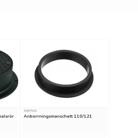
9357515
halsrör
Anborrningsmanschett 110/121