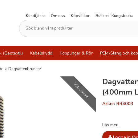
Kundtjänst
Om oss
Köpvillkor
Butiken i Kungsbacka
k (Geotextil)
Kabelskydd
Kopplingar & Rör
PEM-Slang och kop
ör
Dagvattenbrunnar
Dagvatte
Välj variant
(400mm L
Art.nr: BR4003
Läs mer...
Logga in för 