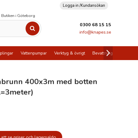
Logga in /
Kundansökan
Butiken i Göteborg
0300 68 15 15
info@knapes.se
plingar
Vattenpumpar
Verktyg & övrigt
Bevattning
Utförsälj
nbrunn 400x3m med botten
=3meter)
att se priser och lagersaldo