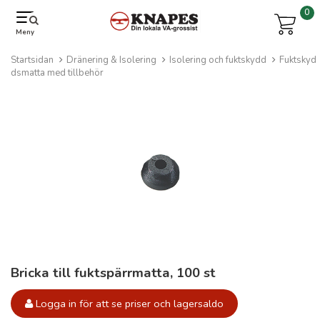
0
Meny
Startsidan
Dränering & Isolering
Isolering och fuktskydd
Fuktskyd
dsmatta med tillbehör
Bricka till fuktspärrmatta, 100 st
Logga in för att se priser och lagersaldo