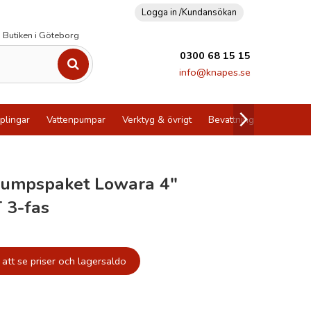
Logga in /
Kundansökan
Butiken i Göteborg
0300 68 15 15
info@knapes.se
plingar
Vattenpumpar
Verktyg & övrigt
Bevattning
Utförsälj
pumpspaket Lowara 4"
 3-fas
att se priser och lagersaldo