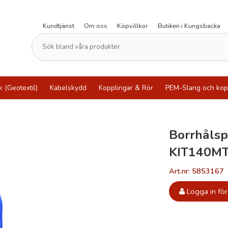
Kundtjänst
Om oss
Köpvillkor
Butiken i Kungsbacka
k (Geotextil)
Kabelskydd
Kopplingar & Rör
PEM-Slang och kop
Borrhåls
KIT140MT
Art.nr: 5853167
Logga in för 