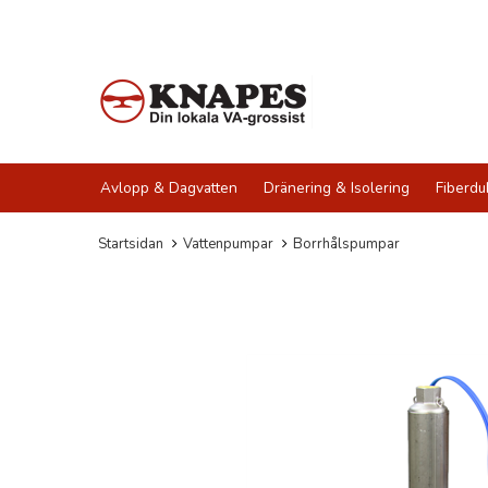
Avlopp & Dagvatten
Dränering & Isolering
Fiberdu
Startsidan
Vattenpumpar
Borrhålspumpar