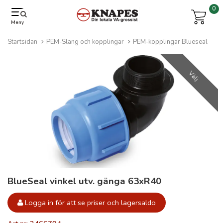
0
Meny
Startsidan
PEM-Slang och kopplingar
PEM-kopplingar Blueseal
Välj
BlueSeal vinkel utv. gänga 63xR40
Logga in för att se priser och lagersaldo