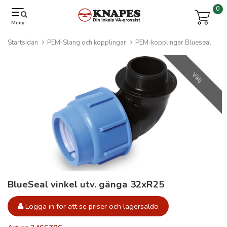
0
Meny
Startsidan
PEM-Slang och kopplingar
PEM-kopplingar Blueseal
Välj
BlueSeal vinkel utv. gänga 32xR25
Logga in för att se priser och lagersaldo