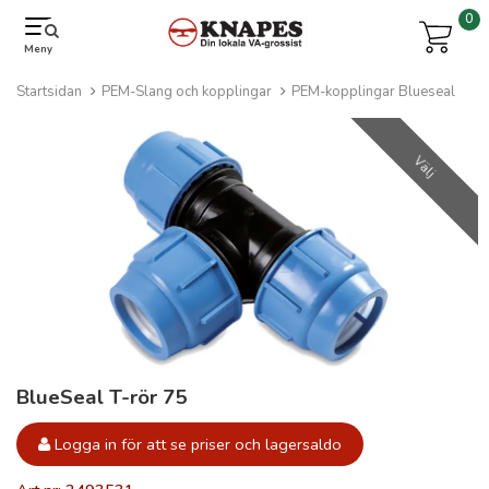
0
Meny
Startsidan
PEM-Slang och kopplingar
PEM-kopplingar Blueseal
Välj
BlueSeal T-rör 75
Logga in för att se priser och lagersaldo