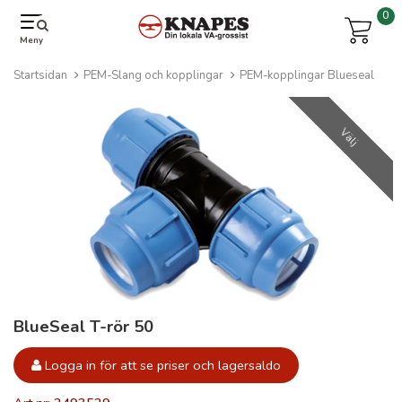
0
Meny
Startsidan
PEM-Slang och kopplingar
PEM-kopplingar Blueseal
Välj
BlueSeal T-rör 50
Logga in för att se priser och lagersaldo