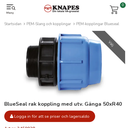
0
Meny
Startsidan
PEM-Slang och kopplingar
PEM-kopplingar Blueseal
Välj
BlueSeal rak koppling med utv. Gänga 50xR40
Logga in för att se priser och lagersaldo