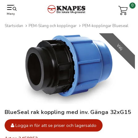
0
Meny
Startsidan
PEM-Slang och kopplingar
PEM-kopplingar Blueseal
Välj
BlueSeal rak koppling med inv. Gänga 32xG15
Logga in för att se priser och lagersaldo