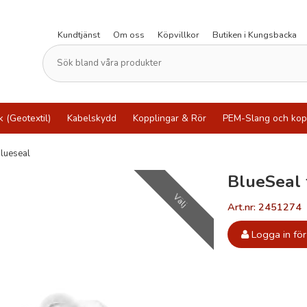
Kundtjänst
Om oss
Köpvillkor
Butiken i Kungsbacka
k (Geotextil)
Kabelskydd
Kopplingar & Rör
PEM-Slang och kop
lueseal
BlueSeal 
Välj
Art.nr: 2451274
Logga in för 