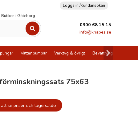
Logga in /
Kundansökan
Butiken i Göteborg
0300 68 15 15
info@knapes.se
plingar
Vattenpumpar
Verktyg & övrigt
Bevattning
Utförsälj
förminskningssats 75x63
att se priser och lagersaldo