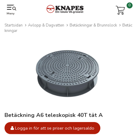
0
Meny
Startsidan
Avlopp & Dagvatten
Betäckningar & Brunnslock
Betäc
kningar
Betäckning A6 teleskopisk 40T tät A
Logga in för att se priser och lagersaldo