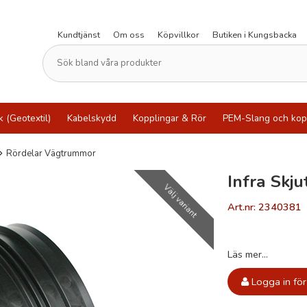
Kundtjänst
Om oss
Köpvillkor
Butiken i Kungsbacka
k (Geotextil)
Kabelskydd
Kopplingar & Rör
PEM-Slang och kop
Rördelar Vägtrummor
Infra Skj
Välj variant
Art.nr: 2340381
Läs mer...
Logga in för 