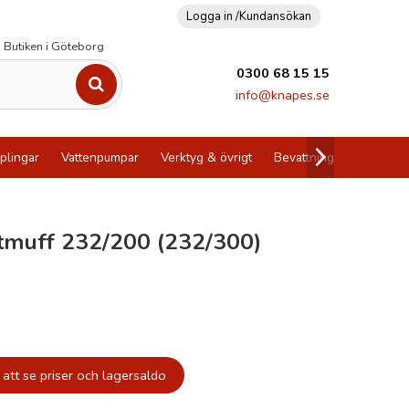
Logga in /
Kundansökan
Butiken i Göteborg
0300 68 15 15
info@knapes.se
plingar
Vattenpumpar
Verktyg & övrigt
Bevattning
Utförsälj
utmuff 232/200 (232/300)
att se priser och lagersaldo