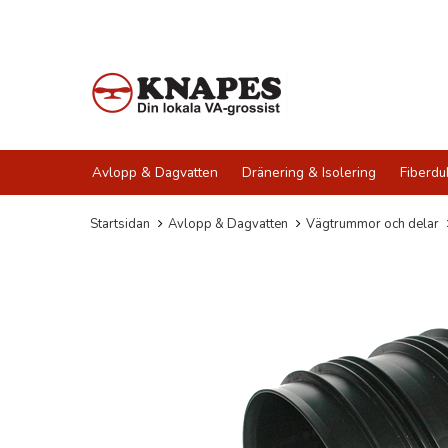
Avlopp & Dagvatten
Dränering & Isolering
Fiberdu
Startsidan
Avlopp & Dagvatten
Vägtrummor och delar