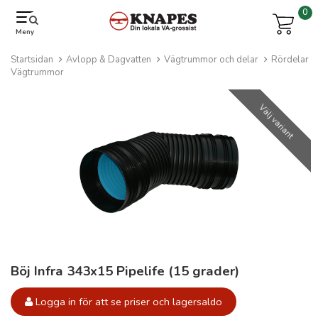
0
Meny
Startsidan
Avlopp & Dagvatten
Vägtrummor och delar
Rördelar
Vägtrummor
Välj variant
Böj Infra 343x15 Pipelife (15 grader)
Logga in för att se priser och lagersaldo