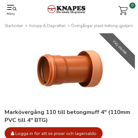
0
Meny
Startsidan
Avlopp & Dagvatten
Övergångar plast-betong-gjutjärn
Välj storlek
Markövergång 110 till betongmuff 4" (110mm
PVC till 4" BTG)
Logga in för att se priser och lagersaldo