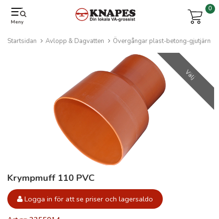
0
Meny
Startsidan
Avlopp & Dagvatten
Övergångar plast-betong-gjutjärn
Välj
Krympmuff 110 PVC
Logga in för att se priser och lagersaldo