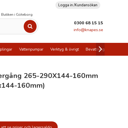
Logga in /
Kundansökan
Butiken i Göteborg
0300 68 15 15
info@knapes.se
plingar
Vattenpumpar
Verktyg & övrigt
Bevattning
Utförsälj
ergång 265-290X144-160mm
x144-160mm)
att se priser och lagersaldo