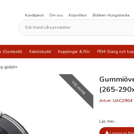
Kundtjänst
Om oss
Köpvillkor
Butiken i Kungsbacka
k (Geotextil)
Kabelskydd
Kopplingar & Rör
PEM-Slang och kop
g-gjutjärn
Gummiöv
Välj storlek
(265-290
Art.nr: UAC2904
Läs mer...
Logga in för 