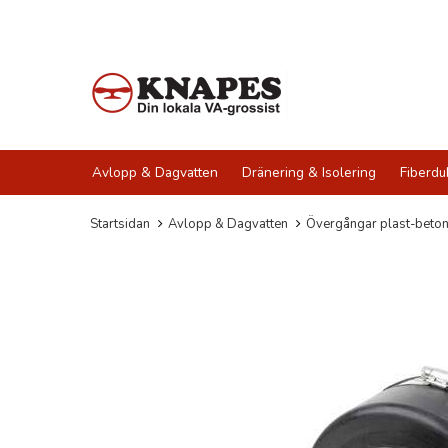
Avlopp & Dagvatten
Dränering & Isolering
Fiberdu
Startsidan
Avlopp & Dagvatten
Övergångar plast-beton