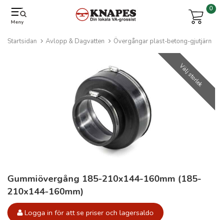
0
Meny
Startsidan
Avlopp & Dagvatten
Övergångar plast-betong-gjutjärn
Välj storlek
Gummiövergång 185-210x144-160mm (185-
210x144-160mm)
Logga in för att se priser och lagersaldo