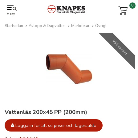
0
Meny
Startsidan
Avlopp & Dagvatten
Markdelar
Övrigt
Välj variant
Vattenlås 200x45 PP (200mm)
Logga in för att se priser och lagersaldo