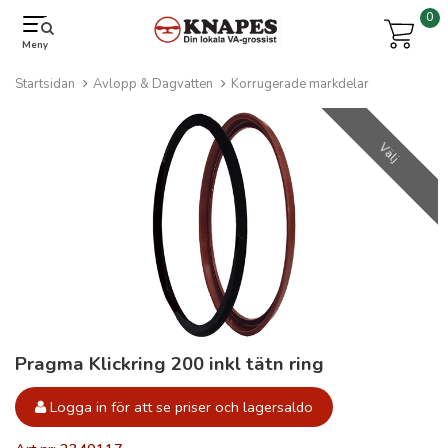
0
Meny
Startsidan
Avlopp & Dagvatten
Korrugerade markdelar
Välj
Pragma Klickring 200 inkl tätn ring
Logga in för att se priser och lagersaldo