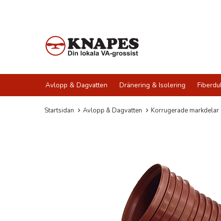
Avlopp & Dagvatten
Dränering & Isolering
Fiberdu
Startsidan
Avlopp & Dagvatten
Korrugerade markdelar