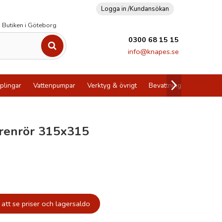
Logga in /
Kundansökan
Butiken i Göteborg
0300 68 15 15
info@knapes.se
plingar
Vattenpumpar
Verktyg & övrigt
Bevattning
Utförsälj
renrör 315x315
att se priser och lagersaldo