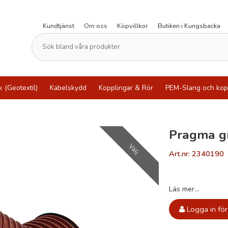
Kundtjänst
Om oss
Köpvillkor
Butiken i Kungsbacka
k (Geotextil)
Kabelskydd
Kopplingar & Rör
PEM-Slang och kop
Pragma g
Välj
Art.nr: 2340190
Läs mer...
Logga in för 