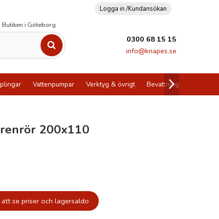
Logga in /
Kundansökan
Butiken i Göteborg
0300 68 15 15
info@knapes.se
plingar
Vattenpumpar
Verktyg & övrigt
Bevattning
Utförsälj
renrör 200x110
att se priser och lagersaldo