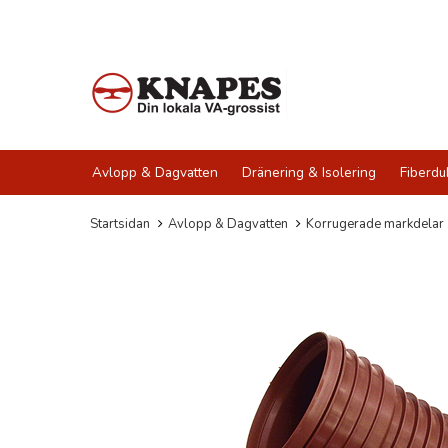
Avlopp & Dagvatten
Dränering & Isolering
Fiberdu
Startsidan
Avlopp & Dagvatten
Korrugerade markdelar