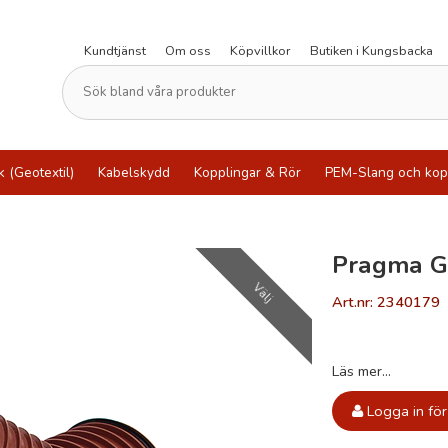
Kundtjänst
Om oss
Köpvillkor
Butiken i Kungsbacka
k (Geotextil)
Kabelskydd
Kopplingar & Rör
PEM-Slang och kop
Pragma G
Välj
Art.nr: 2340179
Läs mer...
Logga in för 