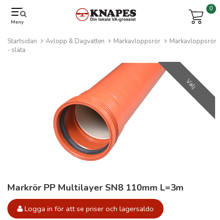
0
Meny
Startsidan
Avlopp & Dagvatten
Markavloppsrör
Markavloppsrör
- släta
Välj
Markrör PP Multilayer SN8 110mm L=3m
Logga in för att se priser och lagersaldo