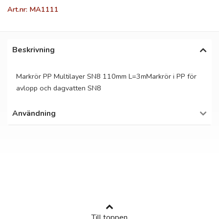
Art.nr: MA1111
Beskrivning
Markrör PP Multilayer SN8 110mm L=3mMarkrör i PP för
avlopp och dagvatten SN8
Användning
Till toppen