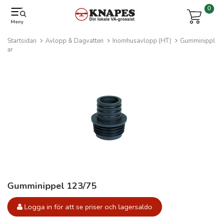
0
Meny
Startsidan
Avlopp & Dagvatten
Inomhusavlopp (HT)
Gumminippl
ar
Gumminippel 123/75
Logga in för att se priser och lagersaldo