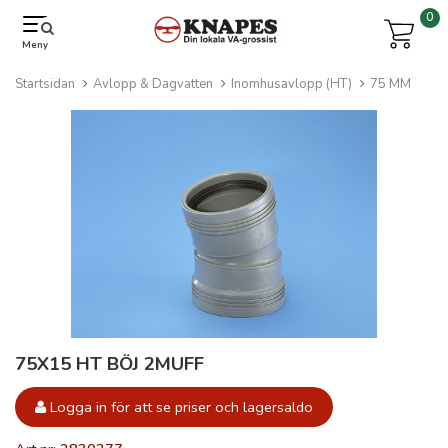
0
Meny
Startsidan
Avlopp & Dagvatten
Inomhusavlopp (HT)
75 MM
75X15 HT BÖJ 2MUFF
Logga in för att se priser och lagersaldo