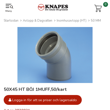
0
Meny
Startsidan
Avlopp & Dagvatten
Inomhusavlopp (HT)
50 MM
50X45 HT BÖJ 1MUFF,50/kart
Logga in för att se priser och lagersaldo