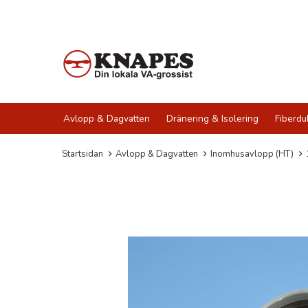
Avlopp & Dagvatten
Dränering & Isolering
Fiberdu
Startsidan
Avlopp & Dagvatten
Inomhusavlopp (HT)