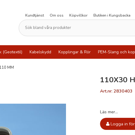
Kundtjänst
Om oss
Köpvillkor
Butiken i Kungsbacka
k (Geotextil)
Kabelskydd
Kopplingar & Rör
PEM-Slang och kop
110 MM
110X30 H
Art.nr: 2830403
Läs mer...
Logga in för 