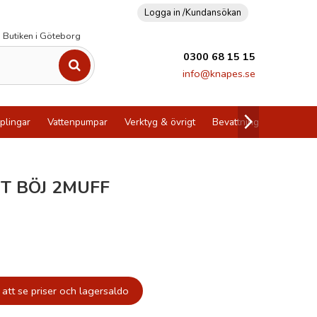
Logga in /
Kundansökan
Butiken i Göteborg
0300 68 15 15
info@knapes.se
plingar
Vattenpumpar
Verktyg & övrigt
Bevattning
Utförsälj
T BÖJ 2MUFF
att se priser och lagersaldo