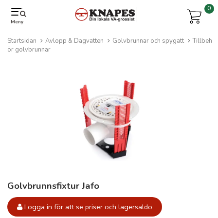
0
Meny
Startsidan
Avlopp & Dagvatten
Golvbrunnar och spygatt
Tillbeh
ör golvbrunnar
Golvbrunnsfixtur Jafo
Logga in för att se priser och lagersaldo