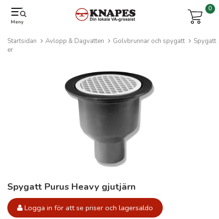
0
Meny
Startsidan
Avlopp & Dagvatten
Golvbrunnar och spygatt
Spygatt
er
Spygatt Purus Heavy gjutjärn
Logga in för att se priser och lagersaldo