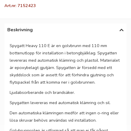
Art.nr: 7152423
Beskrivning
Spygatt Heavy 110 E är en golvbrunn med 110 mm
bottenutlopp för installation i betongbjälklag. Spygatten
levereras med automatisk klämring och plastsil. Materialet
är epoxybelagt gjutjärn. Spygatten är försedd med ett
skyddslock som är avsett för att förhindra gjutning och
flytspackel från att komma ner i golvbrunnen.
Ljudabsorberande och brandsäker.
Spygatten levereras med automatisk klämring och sil.
Den automatiska klämringen medför att ingen o-ring eller
lösa skruvar behövs användas vid installation.
Golvbrunnssilen är utformad så att man ej får något