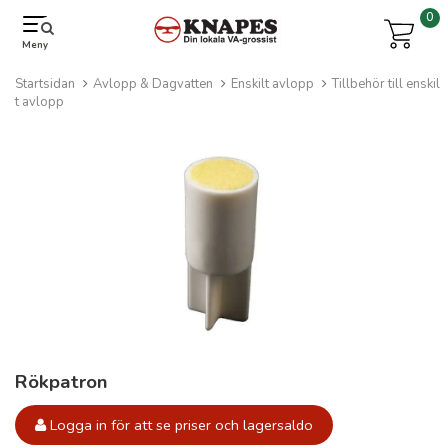
0
Meny
Startsidan
Avlopp & Dagvatten
Enskilt avlopp
Tillbehör till enskil
t avlopp
Rökpatron
Logga in för att se priser och lagersaldo