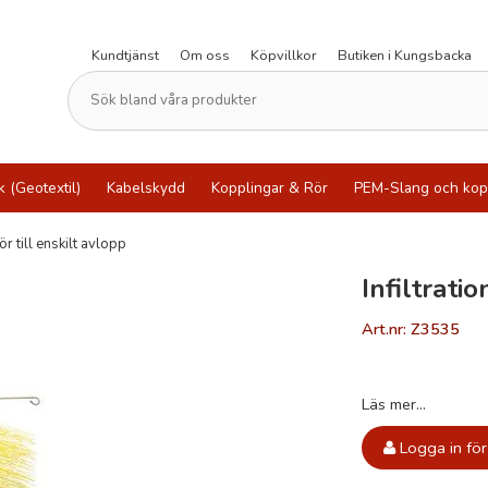
Kundtjänst
Om oss
Köpvillkor
Butiken i Kungsbacka
k (Geotextil)
Kabelskydd
Kopplingar & Rör
PEM-Slang och kop
ör till enskilt avlopp
Infiltrati
Art.nr: Z3535
Läs mer...
Logga in för 