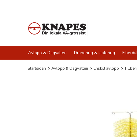
Avlopp & Dagvatten
Dränering & Isolering
Fiberdu
Startsidan
Avlopp & Dagvatten
Enskilt avlopp
Tillbeh