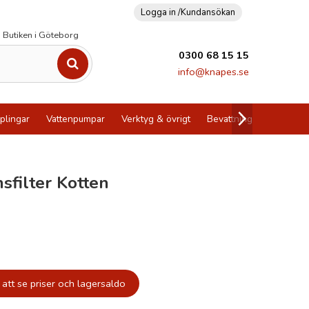
Logga in /
Kundansökan
Butiken i Göteborg
0300 68 15 15
info@knapes.se
plingar
Vattenpumpar
Verktyg & övrigt
Bevattning
Utförsälj
onsfilter Kotten
att se priser och lagersaldo