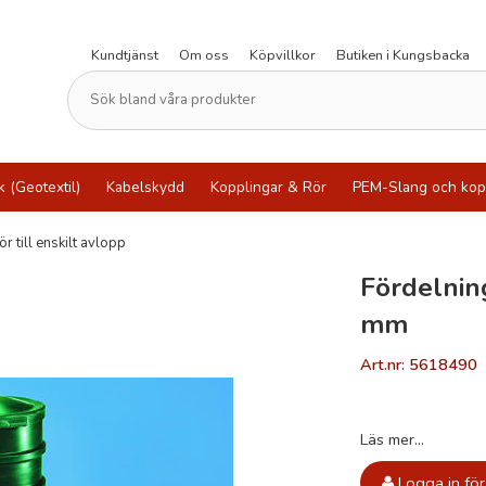
Kundtjänst
Om oss
Köpvillkor
Butiken i Kungsbacka
k (Geotextil)
Kabelskydd
Kopplingar & Rör
PEM-Slang och kop
ör till enskilt avlopp
Fördelnin
mm
Art.nr: 5618490
Läs mer...
Logga in för 