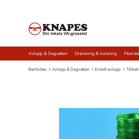
Avlopp & Dagvatten
Dränering & Isolering
Fiberdu
Startsidan
Avlopp & Dagvatten
Enskilt avlopp
Tillbeh