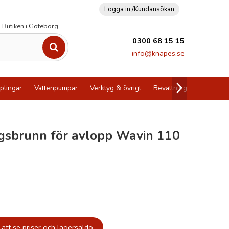
Logga in /
Kundansökan
Butiken i Göteborg
0300 68 15 15
info@knapes.se
plingar
Vattenpumpar
Verktyg & övrigt
Bevattning
Utförsälj
gsbrunn för avlopp Wavin 110
att se priser och lagersaldo