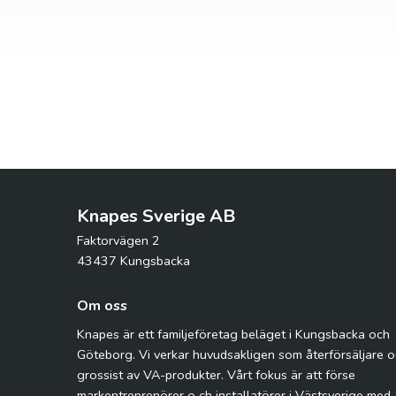
Knapes Sverige AB
Faktorvägen 2
43437 Kungsbacka
Om oss
Knapes är ett familjeföretag beläget i Kungsbacka och
Göteborg. Vi verkar huvudsakligen som återförsäljare 
grossist av VA-produkter. Vårt fokus är att förse
markentreprenörer o ch installatörer i Västsverige med