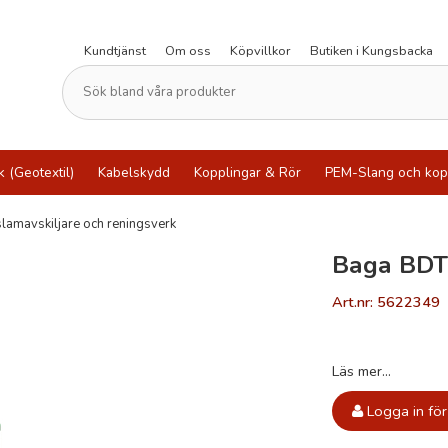
Kundtjänst
Om oss
Köpvillkor
Butiken i Kungsbacka
k (Geotextil)
Kabelskydd
Kopplingar & Rör
PEM-Slang och kop
slamavskiljare och reningsverk
Baga BDT 
Art.nr: 5622349
Läs mer...
Logga in för 