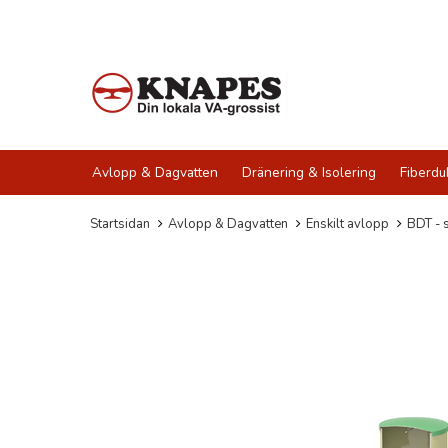
Avlopp & Dagvatten
Dränering & Isolering
Fiberdu
Startsidan
Avlopp & Dagvatten
Enskilt avlopp
BDT - 