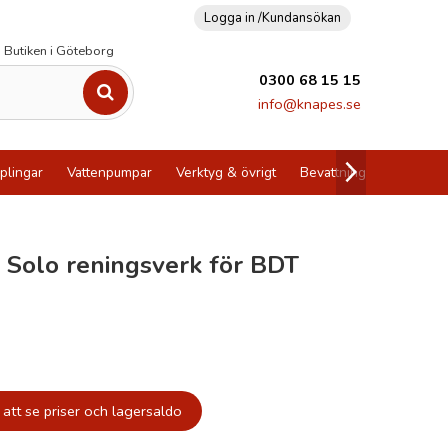
Logga in /
Kundansökan
Butiken i Göteborg
0300 68 15 15
info@knapes.se
plingar
Vattenpumpar
Verktyg & övrigt
Bevattning
Utförsälj
Solo reningsverk för BDT
att se priser och lagersaldo