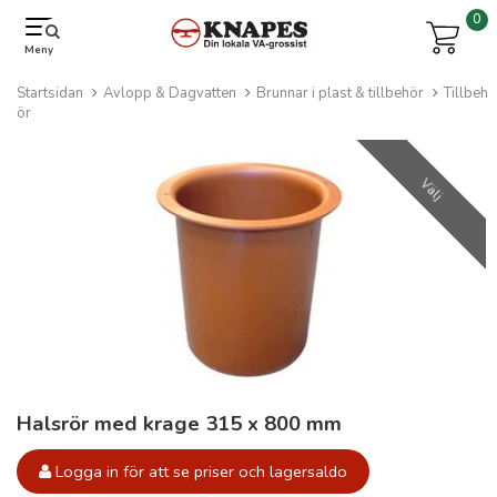
0
Meny
Startsidan
Avlopp & Dagvatten
Brunnar i plast & tillbehör
Tillbeh
ör
Välj
Halsrör med krage 315 x 800 mm
Logga in för att se priser och lagersaldo