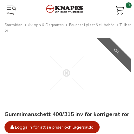
0
Meny
Startsidan
Avlopp & Dagvatten
Brunnar i plast & tillbehör
Tillbeh
ör
Välj
Gummimanschett 400/315 inv för korrigerat rör
Logga in för att se priser och lagersaldo