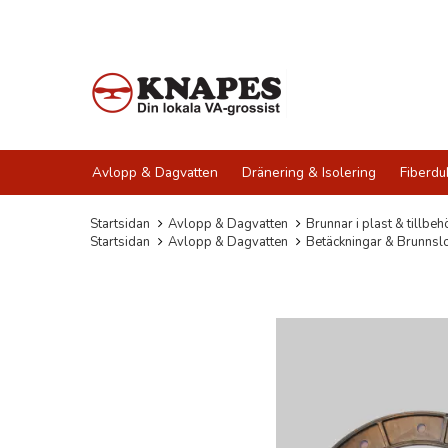
Avlopp & Dagvatten
Dränering & Isolering
Fiberdu
Startsidan
Avlopp & Dagvatten
Brunnar i plast & tillbeh
Startsidan
Avlopp & Dagvatten
Betäckningar & Brunnsl