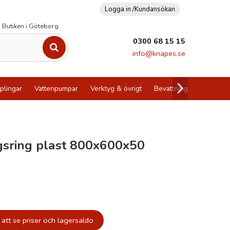
Logga in /
Kundansökan
Butiken i Göteborg
0300 68 15 15
info@knapes.se
plingar
Vattenpumpar
Verktyg & övrigt
Bevattning
Utförsälj
gsring plast 800x600x50
att se priser och lagersaldo