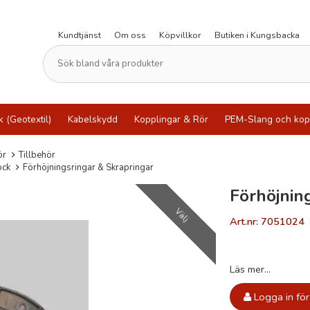
Kundtjänst
Om oss
Köpvillkor
Butiken i Kungsbacka
k (Geotextil)
Kabelskydd
Kopplingar & Rör
PEM-Slang och kop
ör
Tillbehör
ock
Förhöjningsringar & Skrapringar
Förhöjnin
Välj
Art.nr: 7051024
Läs mer...
Logga in för 