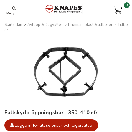
0
Meny
Startsidan
Avlopp & Dagvatten
Brunnar i plast & tillbehör
Tillbeh
ör
Fallskydd öppningsbart 350-410 rfr
Logga in för att se priser och lagersaldo