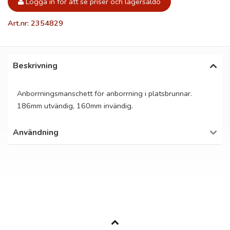
Logga in för att se priser och lagersaldo
Art.nr: 2354829
Beskrivning
Anborrningsmanschett för anborrning i platsbrunnar.
186mm utvändig, 160mm invändig.
Användning