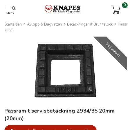
0
Meny
Startsidan
Avlopp & Dagvatten
Betäckningar & Brunnslock
Passr
amar
Välj variant
Passram t servisbetäckning 2934/35 20mm
(20mm)