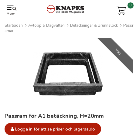
0
Meny
Startsidan
Avlopp & Dagvatten
Betäckningar & Brunnslock
Passr
amar
Välj
Passram för A1 betäckning, H=20mm
Logga in för att se priser och lagersaldo