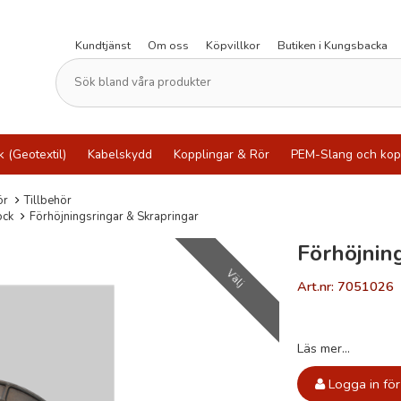
Kundtjänst
Om oss
Köpvillkor
Butiken i Kungsbacka
k (Geotextil)
Kabelskydd
Kopplingar & Rör
PEM-Slang och kop
ör
Tillbehör
ock
Förhöjningsringar & Skrapringar
Förhöjnin
Välj
Art.nr: 7051026
Läs mer...
Logga in för 