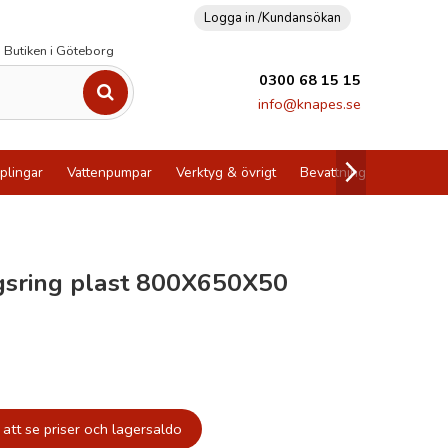
Logga in /
Kundansökan
Butiken i Göteborg
0300 68 15 15
info@knapes.se
plingar
Vattenpumpar
Verktyg & övrigt
Bevattning
Utförsälj
gsring plast 800X650X50
att se priser och lagersaldo