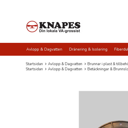
Avlopp & Dagvatten
Dränering & Isolering
Fiberdu
Startsidan
Avlopp & Dagvatten
Brunnar i plast & tillbeh
Startsidan
Avlopp & Dagvatten
Betäckningar & Brunnsl