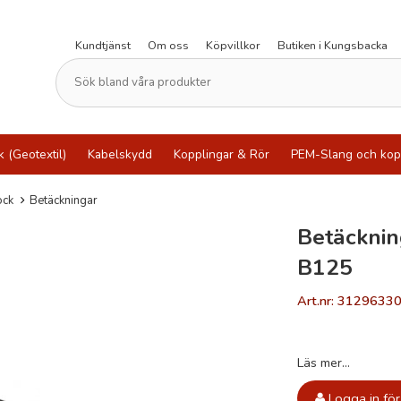
Kundtjänst
Om oss
Köpvillkor
Butiken i Kungsbacka
k (Geotextil)
Kabelskydd
Kopplingar & Rör
PEM-Slang och kop
ock
Betäckningar
Betäcknin
B125
Art.nr: 3129633
Läs mer...
Logga in för 