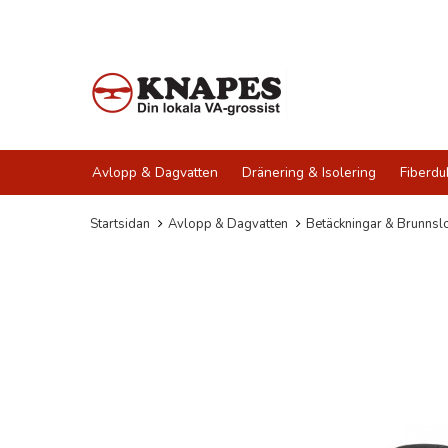
Avlopp & Dagvatten
Dränering & Isolering
Fiberdu
Startsidan
Avlopp & Dagvatten
Betäckningar & Brunnsl