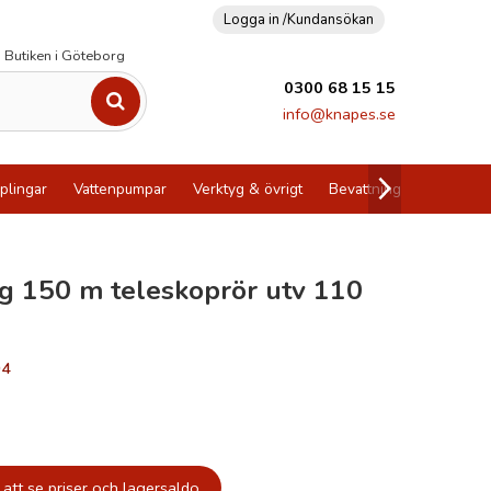
Logga in /
Kundansökan
Butiken i Göteborg
0300 68 15 15
info@knapes.se
plingar
Vattenpumpar
Verktyg & övrigt
Bevattning
Utförsälj
g 150 m teleskoprör utv 110
04
att se priser och lagersaldo