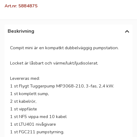
Art.nr: 5884875
Beskrivning
Compit mini är en kompatkt dubbelväggig pumpstation.
Locket är låsbart och värme/lukt/ljudisolerat.
Levereras med:
1 st Flygt Tuggerpump MP3068-210, 3-fas, 2,4 kW.
1 st komplett sump,
2 st kabelrör,
1 st vippfäste
1 st NF5 vippa med 10 kabel
1 st LTU401 nivågivare
1 st FGC211 pumpstyrning.