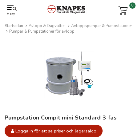
0
Meny
Startsidan
Avlopp & Dagvatten
Avloppspumpar & Pumpstationer
Pumpar & Pumpstationer för avlopp
Pumpstation Compit mini Standard 3-fas
Logga in för att se priser och lagersaldo