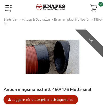
0
Meny
Startsidan
Avlopp & Dagvatten
Brunnar i plast & tillbehör
Tillbeh
ör
Välj
Anborrningsmanschett 450/476 Multi-seal
Logga in för att se priser och lagersaldo