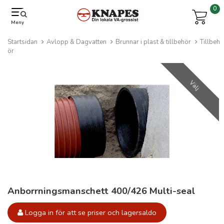
0
Meny
Startsidan
Avlopp & Dagvatten
Brunnar i plast & tillbehör
Tillbeh
ör
Välj
Anborrningsmanschett 400/426 Multi-seal
Logga in för att se priser och lagersaldo