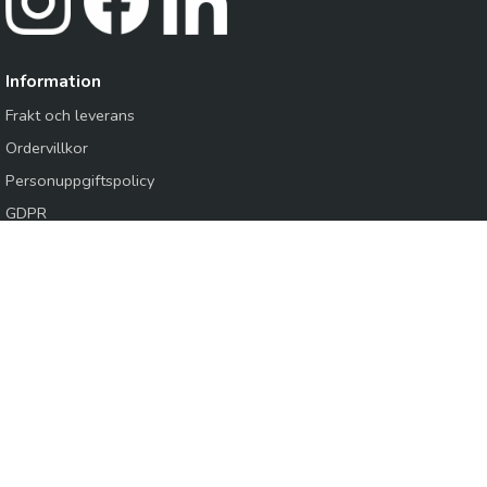
Information
Frakt och leverans
Ordervillkor
Personuppgiftspolicy
GDPR
Cookies
Logga in /
Kundansökan
Knapes Sverige AB
Produkter inom VVS, VA, Mark